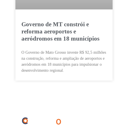
Governo de MT constrói e
reforma aeroportos e
aeródromos em 18 municípios
O Governo de Mato Grosso investe R$ 92,5 milhões
na construção, reforma e ampliação de aeroportos e
aeródromos em 18 municípios para impulsionar o
desenvolvimento regional.
Agronegócio
Ciência
Cultura
Economia
Educação
Entreterimento
Esportes
Internacional
Meio Ambiente
Opinião
Polícia
Política
Saúde
Turismo
Regionais
Barra do Bugres
Cáceres
Cuiabá
Lambari
Mirassol
Porto Esperidião
São José dos Quatro Marcos