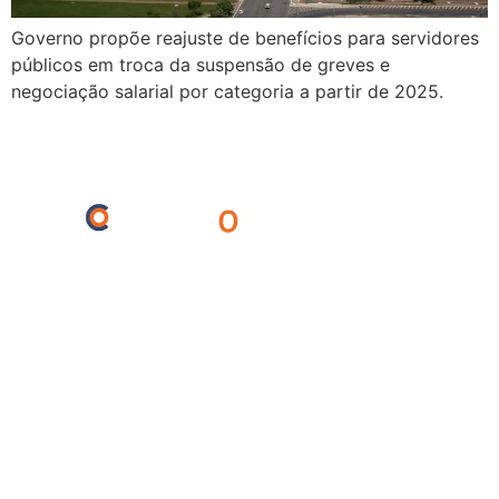
Governo propõe reajuste de benefícios para servidores
públicos em troca da suspensão de greves e
negociação salarial por categoria a partir de 2025.
Agronegócio
Ciência
Cultura
Economia
Educação
Entreterimento
Esportes
Internacional
Meio Ambiente
Opinião
Polícia
Política
Saúde
Turismo
Regionais
Barra do Bugres
Cáceres
Cuiabá
Lambari
Mirassol
Porto Esperidião
São José dos Quatro Marcos
© Centro Oeste Notícias 2025. Todos os direitos reservados.