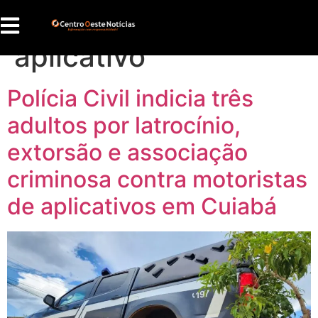
Tag:
motoristas de
aplicativo
Polícia Civil indicia três
adultos por latrocínio,
extorsão e associação
criminosa contra motoristas
de aplicativos em Cuiabá