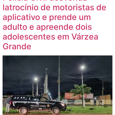
latrocínio de motoristas de
aplicativo e prende um
adulto e apreende dois
adolescentes em Várzea
Grande