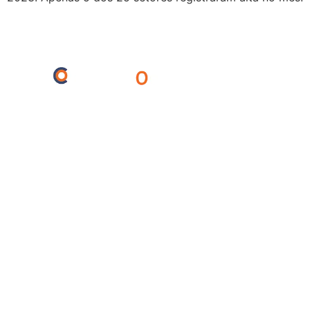
Agronegócio
Ciência
Cultura
Economia
Educação
Entreterimento
Esportes
Internacional
Meio Ambiente
Opinião
Polícia
Política
Saúde
Turismo
Regionais
Barra do Bugres
Cáceres
Cuiabá
Lambari
Mirassol
Porto Esperidião
São José dos Quatro Marcos
© Centro Oeste Notícias 2025. Todos os direitos reservados.