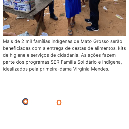
Mais de 2 mil famílias indígenas de Mato Grosso serão
beneficiadas com a entrega de cestas de alimentos, kits
de higiene e serviços de cidadania. As ações fazem
parte dos programas SER Família Solidário e Indígena,
idealizados pela primeira-dama Virginia Mendes.
Agronegócio
Ciência
Cultura
Economia
Educação
Entreterimento
Esportes
Internacional
Meio Ambiente
Opinião
Polícia
Política
Saúde
Turismo
Regionais
Barra do Bugres
Cáceres
Cuiabá
Lambari
Mirassol
Porto Esperidião
São José dos Quatro Marcos
© Centro Oeste Notícias 2025. Todos os direitos reservados.