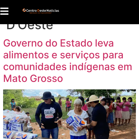
Tag:
Conquista
D’Oeste
Governo do Estado leva
alimentos e serviços para
comunidades indígenas em
Mato Grosso